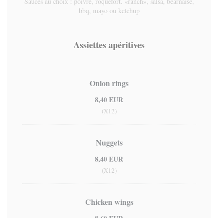
Sauces au choix : poivre, roquefort. «ranch», salsa, béarnaise,
bbq, mayo ou ketchup
Assiettes apéritives
Onion rings
8,40 EUR
(x12)
Nuggets
8,40 EUR
(x12)
Chicken wings