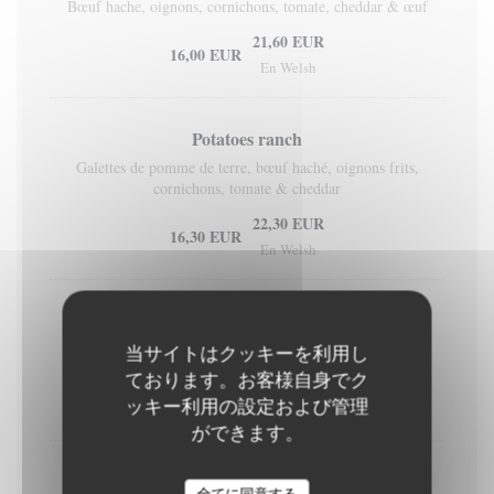
Bœuf hache, oignons, cornichons, tomate, cheddar & œuf
21,60 EUR
16,00 EUR
En Welsh
Potatoes ranch
Galettes de pomme de terre, bœuf haché, oignons frits,
cornichons, tomate & cheddar
22,30 EUR
16,30 EUR
En Welsh
Cow boy burger
2x steak haché, oignons, cornichons & cheddar
当サイトはクッキーを利用し
ております。お客様自身でク
24,20 EUR
18,60 EUR
ッキー利用の設定および管理
En Welsh
ができます。
Caesar burger
全てに同意する