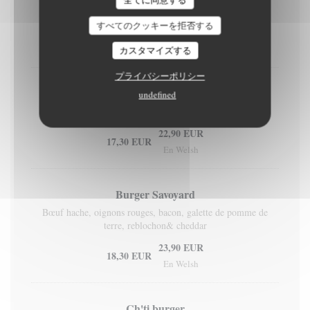
Tenders, poivrons, oignons frits, sauce caesar & cheddar
すべてのクッキーを拒否する
22,90 EUR
17,30 EUR
En Welsh
カスタマイズする
プライバシーポリシー
Biket burger
undefined
Base mayo/miel, boeuf haché, bacon, chèvre, cheddar
22,90 EUR
17,30 EUR
En Welsh
Burger Savoyard
Bœuf hache, oignons rouges, bacon, galette de pomme de
terre, reblochon& cheddar
23,90 EUR
18,30 EUR
En Welsh
Ch'ti burger