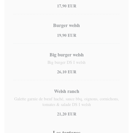
17,90 EUR
Burger welsh
19,90 EUR
Big burger welsh
Big burger DS I welsh
26,10 EUR
Welsh ranch
Galette garnie de bœuf haché, sauce bbq, oignons, cornichons,
tomates & salade DS I welsh
21,20 EUR
Les tartares