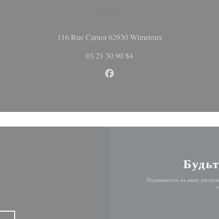
((открывается в 
116 Rue Carnot 62930 Wimereux
03 21 30 90 84
Facebook ((открывается в но
Будьт
Подпишитесь на нашу рассылк
с