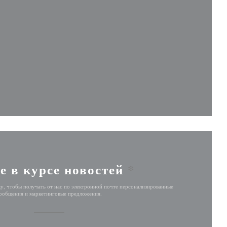
новом окне))
вом окне))
е в курсе новостей
*
у, чтобы получать от нас по электронной почте персонализированные
ообщения и маркетинговые предложения.