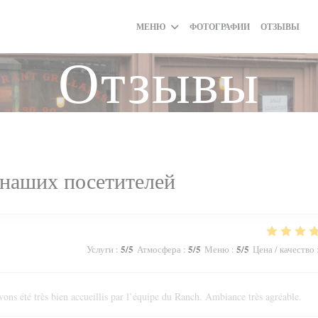
МЕНЮ
ФОТОГРАФИИ
ОТЗЫВЫ
(
Отзывы
наших посетителей
5
/5
5
/5
5
/5
Услуги
:
Атмосфера
:
Меню
:
Цена / качество
ons été très bien accueillis par l’équipe du Ranch. Ambiance très agréable.