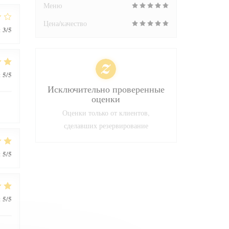
Меню
Цена/качество
3
/5
:
5
/5
:
Исключительно проверенные
оценки
Оценки только от клиентов,
сделавших резервирование
5
/5
:
5
/5
: