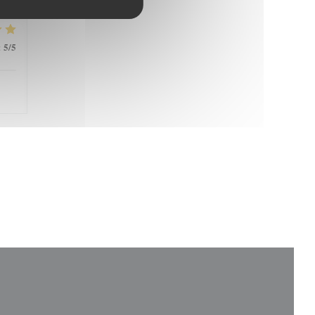
5
/5
: