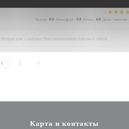
5
/5
5
/5
5
/5
Услуги
:
Атмосфера
:
Меню
:
Цена / качество
nt Musique pour l ambiance Nous recommandons Sabrina et Adrien
1
2
3
Карта и контакты