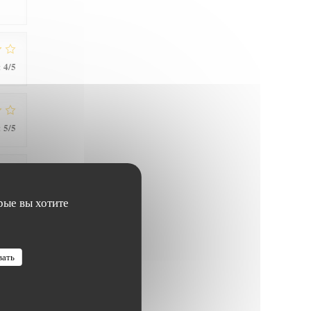
4
/5
:
5
/5
:
4
/5
:
рые вы хотите
вать
4
/5
: