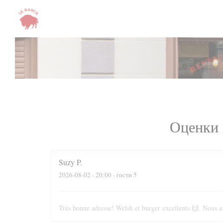
Панель управления cookies
Оценки 
Suzy
P
2026-08-02
- 20:00 - гости 5
Très bonne adresse! Welsh et burger excellents 🙌. Nous av