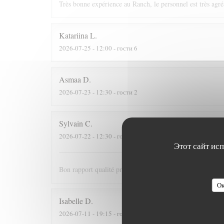
Très bonne expérience au Ranch, le personnel est très agré
Katariina
L
2026-07-25
- 12:00 - гости 6
Asmaa
D
2026-07-23
- 12:30 - гости 2
Sylvain
C
2026-07-22
- 12:30 - гости 3
Этот сайт ис
Bon rapport qualité prix et personnel très sympathique
Ок
Isabelle
D
2026-07-11
- 19:15 - гости 2