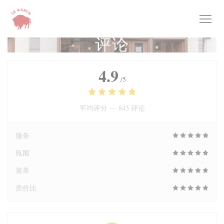
Cookie管理面板
评论
4.9
/5
平均评分 —
843 评论
服务
氛围
菜单
质价比