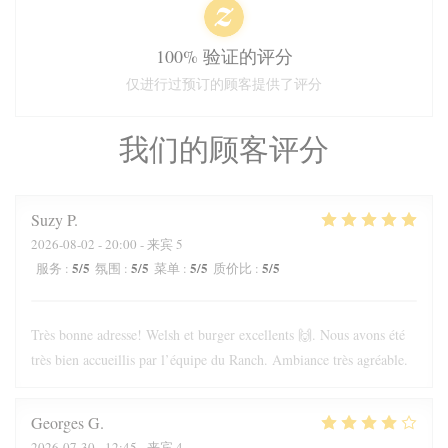
100% 验证的评分
仅进行过预订的顾客提供了评分
我们的顾客评分
Suzy
P
2026-08-02
- 20:00 - 来宾 5
5
/5
5
/5
5
/5
5
/5
服务
:
氛围
:
菜单
:
质价比
:
Très bonne adresse! Welsh et burger excellents 🙌. Nous avons été
très bien accueillis par l’équipe du Ranch. Ambiance très agréable.
Georges
G
2026-07-30
- 12:45 - 来宾 4