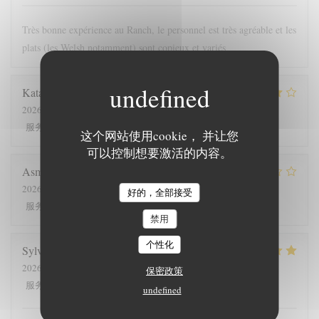
Très bonne expérience au Ranch, le personnel est très agréable et les
plats (les Welsh notamment) sont copieux et variés
Katariina
L
2026-07-25
- 12:00 - 来宾 6
4
/5
4
/5
4
/5
4
/5
服务
:
氛围
:
菜单
:
质价比
:
这个网站使用cookie， 并让您
可以控制想要激活的内容。
Asmaa
D
2026-07-23
- 12:30 - 来宾 2
好的，全部接受
4
/5
5
/5
3
/5
5
/5
服务
:
氛围
:
菜单
:
质价比
:
禁用
个性化
Sylvain
C
2026-07-22
- 12:30 - 来宾 3
保密政策
5
/5
5
/5
4
/5
4
/5
服务
:
氛围
:
菜单
:
质价比
:
undefined