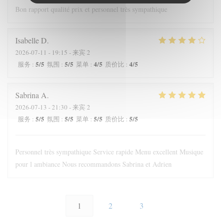
Bon rapport qualité prix et personnel très sympathique
Isabelle
D
2026-07-11
- 19:15 - 来宾 2
5
/5
5
/5
4
/5
4
/5
服务
:
氛围
:
菜单
:
质价比
:
Sabrina
A
2026-07-13
- 21:30 - 来宾 2
5
/5
5
/5
5
/5
5
/5
服务
:
氛围
:
菜单
:
质价比
:
Personnel très sympathique Service rapide Menu excellent Musique
pour l ambiance Nous recommandons Sabrina et Adrien
1
2
3