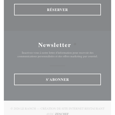
RÉSERVER
Newsletter
*
Inscrivez-vous à notre lettre d'information pour recevoir des
communications personnalisées et des offres marketing par courriel.
S'ABONNER
© 2026 LE RANCH — CRÉATION DE SITE INTERNET RESTAURANT
((OUVRE UNE NOUVELLE FENÊT
AVEC
ZENCHEF