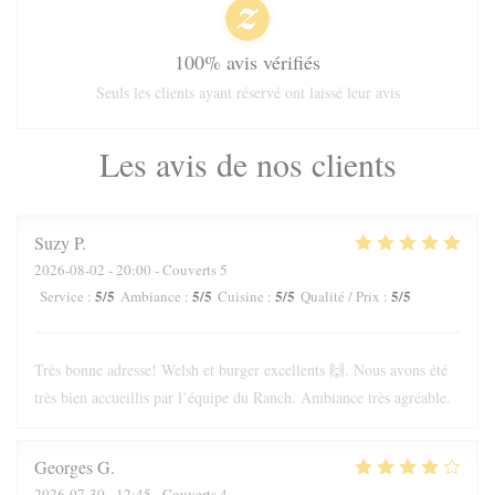
100% avis vérifiés
Seuls les clients ayant réservé ont laissé leur avis
Les avis de nos clients
Suzy
P
2026-08-02
- 20:00 - Couverts 5
5
/5
5
/5
5
/5
5
/5
Service
:
Ambiance
:
Cuisine
:
Qualité / Prix
:
Très bonne adresse! Welsh et burger excellents 🙌. Nous avons été
très bien accueillis par l’équipe du Ranch. Ambiance très agréable.
Georges
G
2026-07-30
- 12:45 - Couverts 4