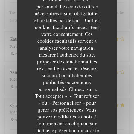
personnel. Les cookies dits «
Très bonne expérience au Ranch, le personnel est très agréable et les
nécessaires » sont obligatoires
et installés par défaut. D'autres
plats (les Welsh notamment) sont copieux et variés
cookies facultatifs nécessitent
votre consentement. Ces
Katariina
L
cookies facultatifs servent à
2026-07-25
- 12:00 - Couverts 6
analyser votre navigation,
4
/5
4
/5
4
/5
4
/5
Service
:
Ambiance
:
Cuisine
:
Qualité / Prix
:
mesurer l'audience du site,
proposer des fonctionnalités
(ex : en lien avec les réseaux
Asmaa
D
sociaux) ou afficher des
2026-07-23
- 12:30 - Couverts 2
publicités ou contenus
4
/5
5
/5
3
/5
5
/5
Service
:
Ambiance
:
Cuisine
:
Qualité / Prix
:
personnalisés. Cliquez sur «
Tout accepter », « Tout refuser
» ou « Personnaliser » pour
Sylvain
C
gérer vos préférences. Vous
2026-07-22
- 12:30 - Couverts 3
pouvez modifier vos choix à
5
/5
5
/5
4
/5
4
/5
Service
:
Ambiance
:
Cuisine
:
Qualité / Prix
:
tout moment en cliquant sur
l'icône représentant un cookie