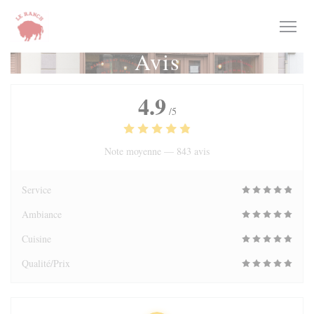
Personnalisation de vos choix en matière de cookies
Avis
4.9
/5
Note moyenne —
843 avis
Service
Ambiance
Cuisine
Qualité/Prix