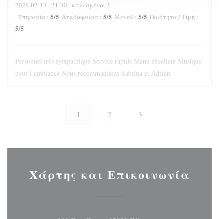
2026-07-13
- 21:30 - καλεσμένοι 2
5
/5
5
/5
5
/5
Υπηρεσία
:
Ατμόσφαιρα
:
Μενού
:
Ποιότητα / Τιμή
:
5
/5
Personnel très sympathique Service rapide Menu excellent Musique
pour l ambiance Nous recommandons Sabrina et Adrien
1
2
3
Χάρτης και Επικοινωνία