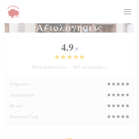
Πίνακας διαχείρισης "Μπισκότων" (Cookies)
Αξιολογήσεις
4.9
/5
Μέση βαθμολογία —
843 αξιολογήσεις
Υπηρεσία
Ατμόσφαιρα
Μενού
Ποιότητα/Τιμή