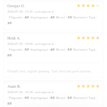
Georges
G
2026-07-30
- 12:45 - καλεσμένοι 4
4
/5
4
/5
3
/5
Υπηρεσία
:
Ατμόσφαιρα
:
Μενού
:
Ποιότητα / Τιμή
:
3
/5
Henk
A
2026-07-29
- 19:00 - καλεσμένοι 4
5
/5
4
/5
5
/5
Υπηρεσία
:
Ατμόσφαιρα
:
Μενού
:
Ποιότητα / Τιμή
:
5
/5
Friendly host, english speaking. Tasty food and good portions.
Anais
B
2026-07-26
- 19:30 - καλεσμένοι 4
5
/5
5
/5
5
/5
Υπηρεσία
:
Ατμόσφαιρα
:
Μενού
:
Ποιότητα / Τιμή
:
5
/5