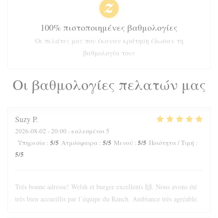
100% πιστοποιημένες βαθμολογίες
Οι πελάτες μας που έκαναν κράτηση έδωσαν τη
βαθμολογία τους
Οι βαθμολογίες πελατών μας
Suzy
P
2026-08-02
- 20:00 - καλεσμένοι 5
5
/5
5
/5
5
/5
Υπηρεσία
:
Ατμόσφαιρα
:
Μενού
:
Ποιότητα / Τιμή
:
5
/5
Très bonne adresse! Welsh et burger excellents 🙌. Nous avons été
très bien accueillis par l’équipe du Ranch. Ambiance très agréable.