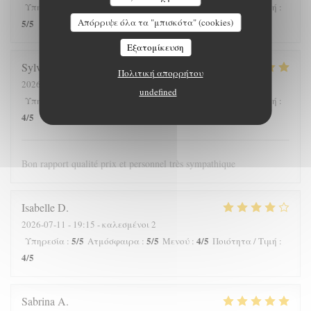
4
/5
5
/5
3
/5
Υπηρεσία
:
Ατμόσφαιρα
:
Μενού
:
Ποιότητα / Τιμή
:
Απόρριψε όλα τα "μπισκότα" (cookies)
5
/5
Εξατομίκευση
Sylvain
C
Πολιτική απορρήτου
2026-07-22
- 12:30 - καλεσμένοι 3
undefined
5
/5
5
/5
4
/5
Υπηρεσία
:
Ατμόσφαιρα
:
Μενού
:
Ποιότητα / Τιμή
:
4
/5
Bon rapport qualité prix et personnel très sympathique
Isabelle
D
2026-07-11
- 19:15 - καλεσμένοι 2
5
/5
5
/5
4
/5
Υπηρεσία
:
Ατμόσφαιρα
:
Μενού
:
Ποιότητα / Τιμή
:
4
/5
Sabrina
A