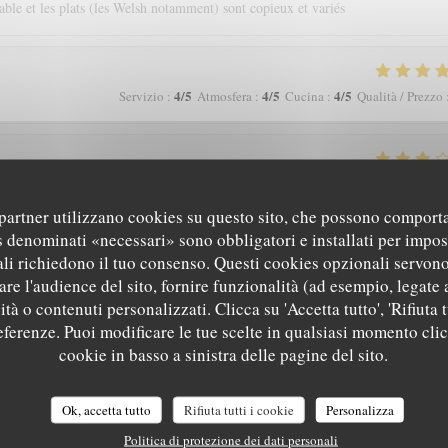
able et les plats (les Welsh notamment) sont copieux et variés
4
/5
4
/5
4
/5
Servizio
:
Atmosfera
:
Cucina
:
Qualità / Prezzo
4
/5
5
/5
3
/5
Servizio
:
Atmosfera
:
Cucina
:
Qualità / Prezzo
i partner utilizzano cookies su questo sito, che possono comporta
s denominati «necessari» sono obbligatori e installati per impos
li richiedono il tuo consenso. Questi cookies opzionali servono
5
/5
5
/5
4
/5
Servizio
:
Atmosfera
:
Cucina
:
Qualità / Prezzo
re l'audience del sito, fornire funzionalità (ad esempio, legate 
tà o contenuti personalizzati. Clicca su 'Accetta tutto', 'Rifiuta t
referenze. Puoi modificare le tue scelte in qualsiasi momento cli
cookie in basso a sinistra delle pagine del sito.
Ok, accetta tutto
Rifiuta tutti i cookie
Personalizza
5
/5
5
/5
4
/5
Servizio
:
Atmosfera
:
Cucina
:
Qualità / Prezzo
Politica di protezione dei dati personali