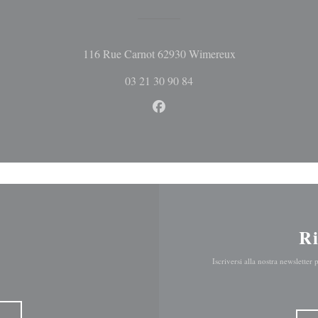
((apre una nuova fi
116 Rue Carnot 62930 Wimereux
03 21 30 90 84
Facebook ((apre una nuova fine
R
Iscriversi alla nostra newsletter