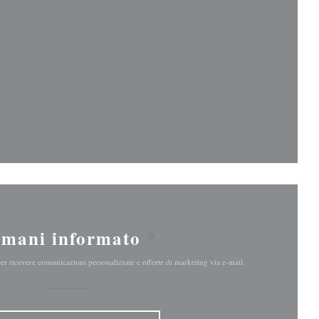
nestra))
stra))
imani informato
*
 per ricevere comunicazioni personalizzate e offerte di marketing via e-mail.