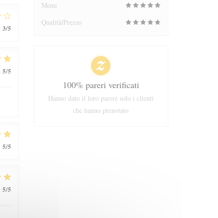
Menu
Qualità/Prezzo
3
/5
:
5
/5
:
100% pareri verificati
Hanno dato il loro parere solo i clienti
che hanno prenotato
5
/5
:
5
/5
: