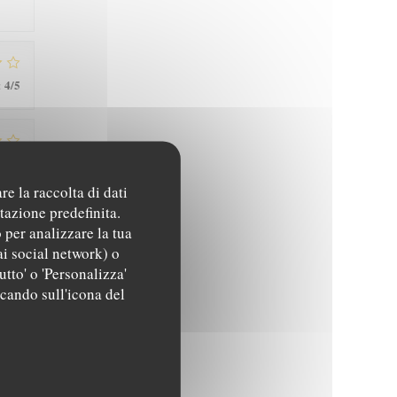
4
/5
:
5
/5
:
re la raccolta di dati
tazione predefinita.
 per analizzare la tua
4
/5
:
ai social network) o
utto' o 'Personalizza'
ccando sull'icona del
4
/5
: