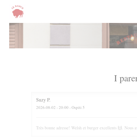
Personalizzazione delle tue scelte sui cookie
I pare
Suzy
P
2026-08-02
- 20:00 - Ospiti 5
Très bonne adresse! Welsh et burger excellents 🙌. Nous av