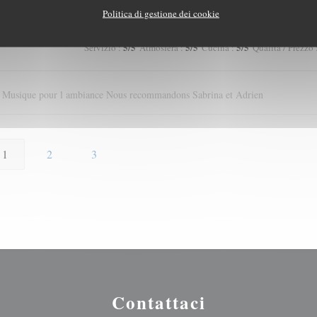
Politica di gestione dei cookie
5
/5
5
/5
5
/5
Servizio
:
Atmosfera
:
Cucina
:
Qualità / Prezzo
nt Musique pour l ambiance Nous recommandons Sabrina et Adrien
1
2
3
Contattaci