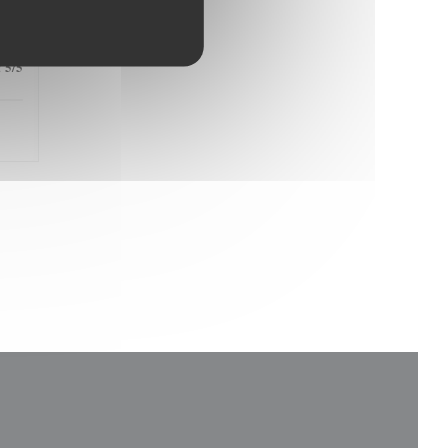
5
/5
: