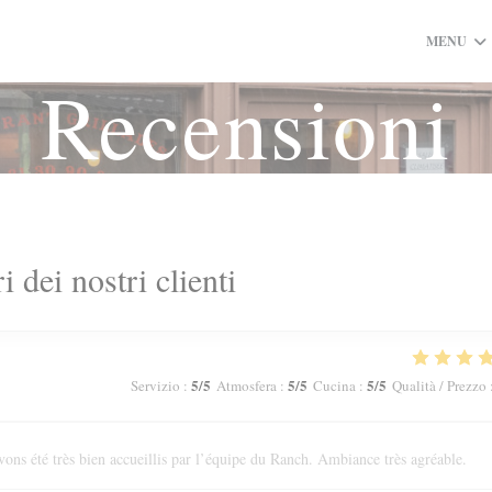
MENU
Recensioni
ri dei nostri clienti
5
/5
5
/5
5
/5
Servizio
:
Atmosfera
:
Cucina
:
Qualità / Prezzo
ons été très bien accueillis par l’équipe du Ranch. Ambiance très agréable.