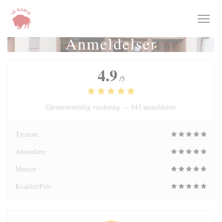
Panel for informasjonskapsler
Anmeldelser
4.9
/5
Gjennomsnittlig vurdering —
843 anmeldelser
Tjeneste
Atmosfære
Menyer
Kvalitet/Pris