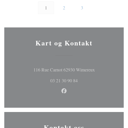
1
2
3
Kart og Kontakt
((åpner i et nytt vi
116 Rue Carnot 62930 Wimereux
03 21 30 90 84
Facebook ((åpner i et nytt vind
Kontakt oss