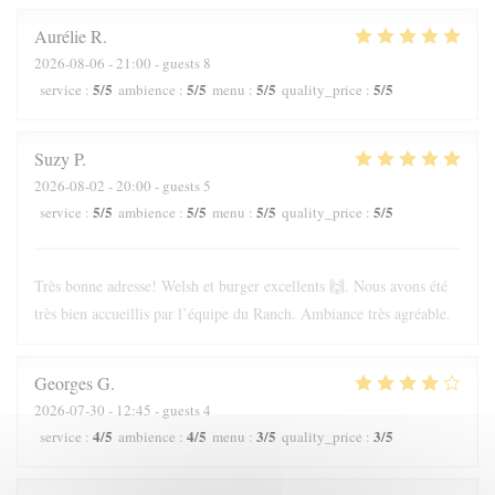
Aurélie
R
2026-08-06
- 21:00 - guests 8
5
/5
5
/5
5
/5
5
/5
service
:
ambience
:
menu
:
quality_price
:
Suzy
P
2026-08-02
- 20:00 - guests 5
5
/5
5
/5
5
/5
5
/5
service
:
ambience
:
menu
:
quality_price
:
Très bonne adresse! Welsh et burger excellents 🙌. Nous avons été
très bien accueillis par l’équipe du Ranch. Ambiance très agréable.
Georges
G
2026-07-30
- 12:45 - guests 4
4
/5
4
/5
3
/5
3
/5
service
:
ambience
:
menu
:
quality_price
: