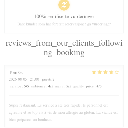
100% sertifiserte vurderinger
Bare kunder som har foretatt reservasjoner ga vurderinger
reviews_from_our_clients_followi
ng_booking
Tom
G
2026-08-05
- 21:00 - guests 2
5
/5
4
/5
5
/5
4
/5
service
:
ambience
:
menu
:
quality_price
:
Super restaurant. Le service à été très rapide, le personnel est
agréable et au top vis à vis de mon allergie au gluten. La viande est
bien préparée, un bonheur.