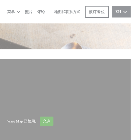
预订餐位
菜单
照片
评论
地图和联系方式
ZH
((在新窗口中打开))
Waze Map 已禁用。
允许