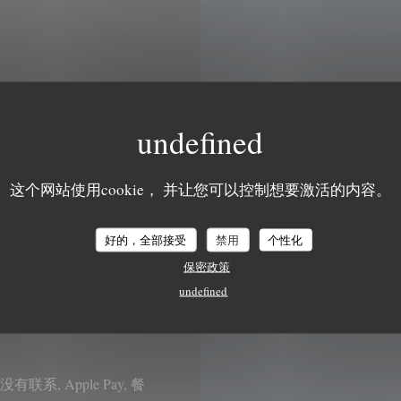
星
-
星
这个网站使用cookie， 并让您可以控制想要激活的内容。
星
-
星
好的，全部接受
禁用
个性化
星期日
保密政策
undefined
人通道
ent, 没有联系, Apple Pay, 餐