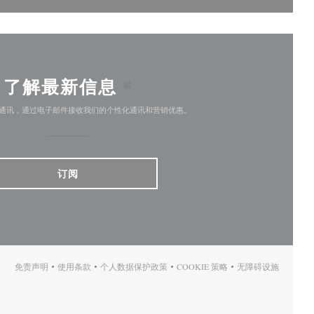
了解最新信息
*
通讯，通过电子邮件接收我们的个性化通讯和营销优惠。
订阅
免责声明
使用条款
个人数据保护政策
COOKIE 策略
无障碍设施
((在新窗口中打开))
((在新窗口中打开))
((在新窗口中打开))
((在新窗口中打开))
((在新窗口中打