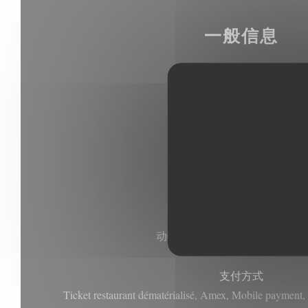
一般信息
菜肴
肉, 传统, 自制
经营类型
牛排屋, 传统餐厅
服务
动物友好, 停车场, 空调, 残疾
支付方式
Ticket restaurant dématérialisé, Amex, Mobile paym