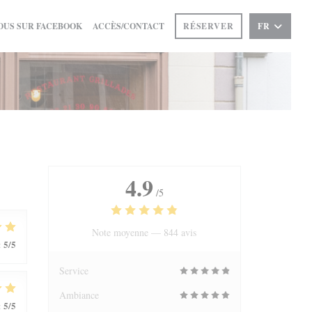
((OUVRE UNE NOUVELLE FENÊTRE))
OUS SUR FACEBOOK
ACCÈS/CONTACT
RÉSERVER
FR
4.9
/5
Note moyenne —
844 avis
5
/5
:
Service
Ambiance
5
/5
: