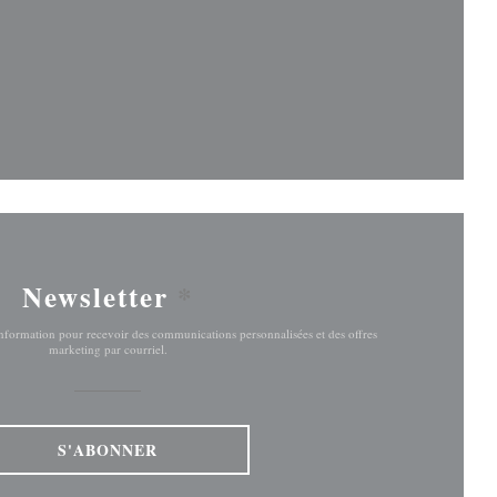
le fenêtre))
fenêtre))
Newsletter
*
'information pour recevoir des communications personnalisées et des offres
marketing par courriel.
S'ABONNER