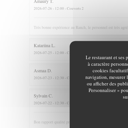
Amaury
T
2026-07-26
- 12:00 - Couverts 2
Très bonne expérience au Ranch, le personnel est très agré
Katariina
L
2026-07-25
- 12:00 - Couverts 6
Le restaurant et ses 
à caractère personne
cookies facultati
Asmaa
D
navigation, mesurer l
2026-07-23
- 12:30 - Couverts 2
ou afficher des publ
Personnaliser » pou
Sylvain
C
su
2026-07-22
- 12:30 - Couverts 3
Bon rapport qualité prix et personnel très sympathique