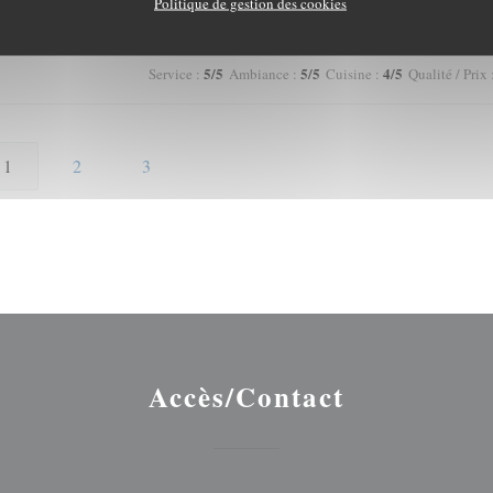
Politique de gestion des cookies
5
/5
5
/5
4
/5
Service
:
Ambiance
:
Cuisine
:
Qualité / Prix
1
2
3
Accès/Contact