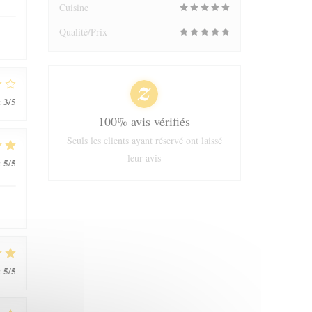
Cuisine
Qualité/Prix
3
/5
:
100% avis vérifiés
Seuls les clients ayant réservé ont laissé
leur avis
5
/5
:
5
/5
: