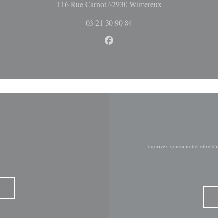
((ouvre une nouvel
116 Rue Carnot 62930 Wimereux
03 21 30 90 84
Facebook ((ouvre une nouvelle 
Inscrivez-vous à notre lettre d