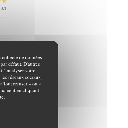
5
/5
:
4
/5
:
la collecte de données
 par défaut. D'autres
t à analyser votre
c les réseaux sociaux)
5
/5
:
« Tout refuser » ou «
t moment en cliquant
te.
4
/5
: