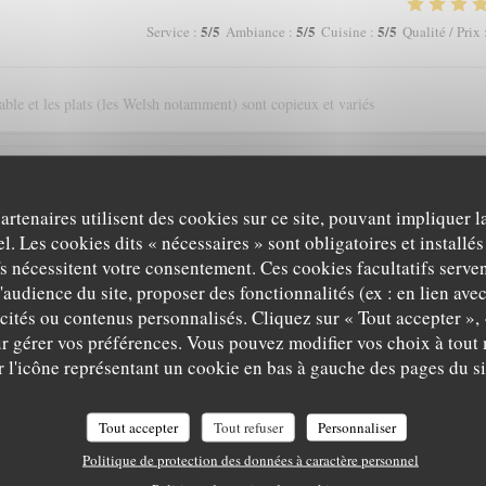
5
/5
5
/5
5
/5
Service
:
Ambiance
:
Cuisine
:
Qualité / Prix
able et les plats (les Welsh notamment) sont copieux et variés
4
/5
4
/5
4
/5
Service
:
Ambiance
:
Cuisine
:
Qualité / Prix
partenaires utilisent des cookies sur ce site, pouvant impliquer 
l. Les cookies dits « nécessaires » sont obligatoires et installés
fs nécessitent votre consentement. Ces cookies facultatifs serven
'audience du site, proposer des fonctionnalités (ex : en lien ave
4
/5
5
/5
3
/5
Service
:
Ambiance
:
Cuisine
:
Qualité / Prix
icités ou contenus personnalisés. Cliquez sur « Tout accepter », 
r gérer vos préférences. Vous pouvez modifier vos choix à tou
r l'icône représentant un cookie en bas à gauche des pages du si
5
/5
5
/5
4
/5
Service
:
Ambiance
:
Cuisine
:
Qualité / Prix
Tout accepter
Tout refuser
Personnaliser
Politique de protection des données à caractère personnel