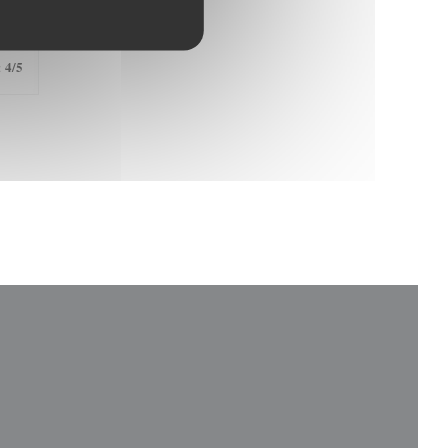
4
/5
: