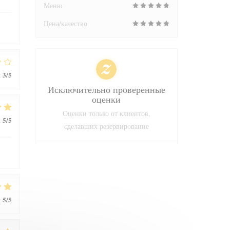
Меню
Цена/качество
3
/5
:
Исключительно проверенные
оценки
Оценки только от клиентов,
5
/5
:
сделавших резервирование
5
/5
: