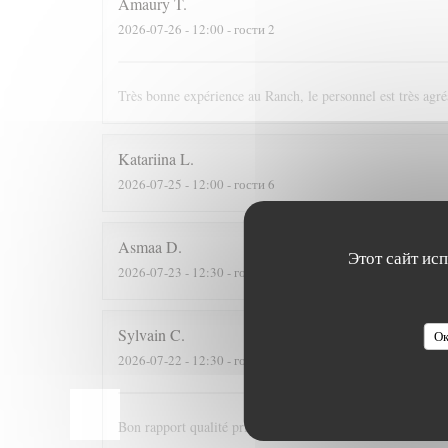
Amaury
T
2026-07-26
- 12:00 - гости 2
Très bonne expérience au Ranch, le personnel est très agré
Katariina
L
2026-07-25
- 12:00 - гости 6
Asmaa
D
Этот сайт ис
2026-07-23
- 12:30 - гости 2
Sylvain
C
Ок
2026-07-22
- 12:30 - гости 3
Bon rapport qualité prix et personnel très sympathique