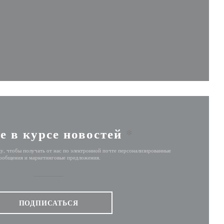
новом окне))
вом окне))
е в курсе новостей
*
у, чтобы получать от нас по электронной почте персонализированные
ообщения и маркетинговые предложения.
ПОДПИСАТЬСЯ