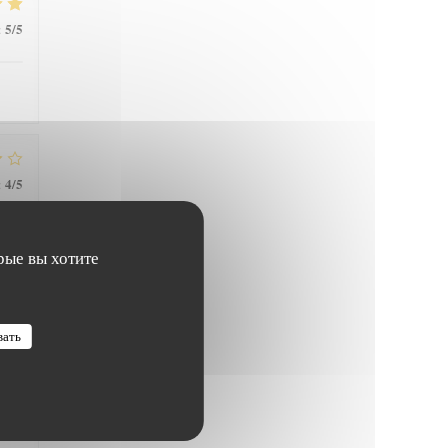
5
/5
:
4
/5
:
рые вы хотите
5
/5
:
вать
4
/5
: