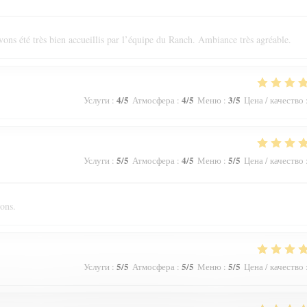
ons été très bien accueillis par l’équipe du Ranch. Ambiance très agréable.
4
/5
4
/5
3
/5
Услуги
:
Атмосфера
:
Меню
:
Цена / качество
5
/5
4
/5
5
/5
Услуги
:
Атмосфера
:
Меню
:
Цена / качество
ions.
5
/5
5
/5
5
/5
Услуги
:
Атмосфера
:
Меню
:
Цена / качество