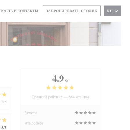
КАРТА И КОНТАКТЫ
ЗАБРОНИРОВАТЬ СТОЛИК
RU
(ОТКРЫВАЕТСЯ В НОВОМ ОКНЕ))
4.9
/5
Средний рейтинг —
844 отзывы
5
/5
:
Услуги
Атмосфера
5
/5
: