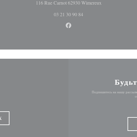
((открывается в 
116 Rue Carnot 62930 Wimereux
03 21 30 90 84
Facebook ((открывается в но
Будьт
Подпишитесь на нашу рассылк
с
К