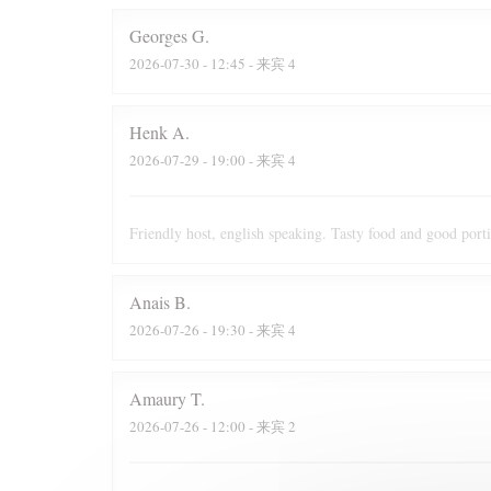
Georges
G
2026-07-30
- 12:45 - 来宾 4
Henk
A
2026-07-29
- 19:00 - 来宾 4
Friendly host, english speaking. Tasty food and good port
Anais
B
2026-07-26
- 19:30 - 来宾 4
Amaury
T
2026-07-26
- 12:00 - 来宾 2