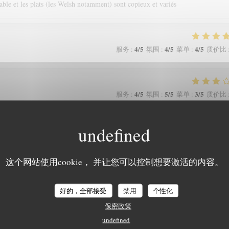
able et les plats (les Welsh notamment) sont copieux et variés
4
/5
4
/5
4
/5
服务
:
氛围
:
菜单
:
质价比
4
/5
5
/5
3
/5
服务
:
氛围
:
菜单
:
质价比
5
/5
5
/5
4
/5
服务
:
氛围
:
菜单
:
质价比
这个网站使用cookie， 并让您可以控制想要激活的内容。
好的，全部接受
禁用
个性化
保密政策
5
/5
5
/5
4
/5
服务
:
氛围
:
菜单
:
质价比
undefined