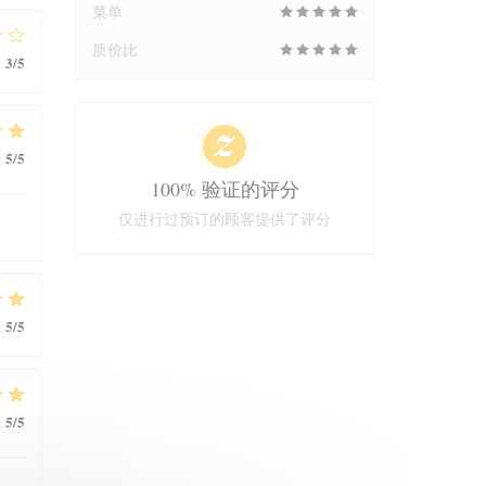
菜单
质价比
3
/5
:
5
/5
:
100% 验证的评分
仅进行过预订的顾客提供了评分
5
/5
:
5
/5
: