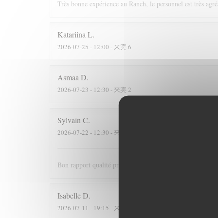
Très bonne expérience au Ranch, le personnel est très agré
Katariina
L
2026-07-25
- 12:00 - 来宾 6
Asmaa
D
2026-07-23
- 12:30 - 来宾 2
Sylvain
C
2026-07-22
- 12:30 - 来宾 3
Bon rapport qualité prix et personnel très sympathique
Isabelle
D
2026-07-11
- 19:15 - 来宾 2