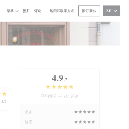
预订餐位
菜单
照片
评论
地图和联系方式
ZH
((在新窗口中打开))
4.9
/5
平均评分 —
843 评论
5
/5
:
服务
氛围