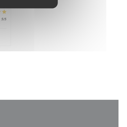
5
/5
: