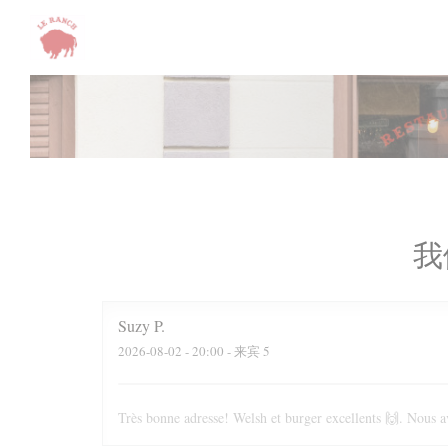
Cookie管理面板
我
Suzy
P
2026-08-02
- 20:00 - 来宾 5
Très bonne adresse! Welsh et burger excellents 🙌. Nous av