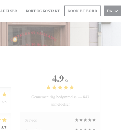
LDELSER
KORT OG KONTAKT
BOOK ET BORD
DA
((ÅBNER I ET NYT VINDUE))
4.9
/5
Gennemsnitlig bedømmelse —
843
5
/5
:
anmeldelser
Service
5
/5
: