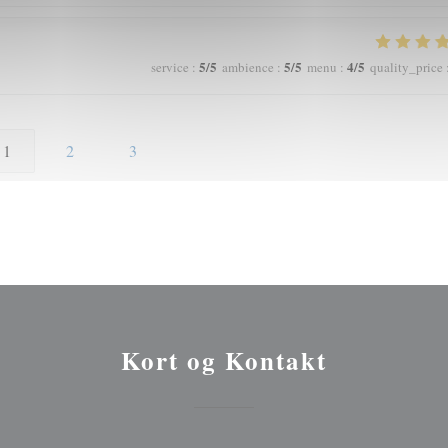
5
/5
5
/5
4
/5
service
:
ambience
:
menu
:
quality_price
1
2
3
Kort og Kontakt