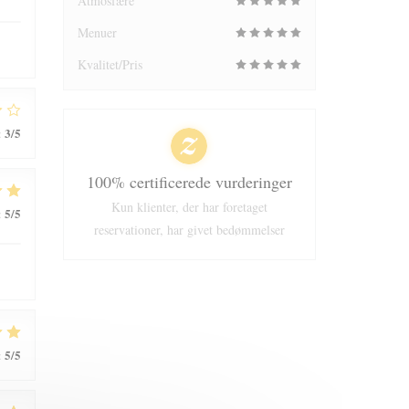
Atmosfære
Menuer
Kvalitet/Pris
3
/5
:
100% certificerede vurderinger
Kun klienter, der har foretaget
5
/5
:
reservationer, har givet bedømmelser
5
/5
: