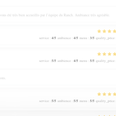
ons été très bien accueillis par l’équipe du Ranch. Ambiance très agréable.
4
/5
4
/5
3
/5
service
:
ambience
:
menu
:
quality_price
5
/5
4
/5
5
/5
service
:
ambience
:
menu
:
quality_price
ions.
5
/5
5
/5
5
/5
service
:
ambience
:
menu
:
quality_price