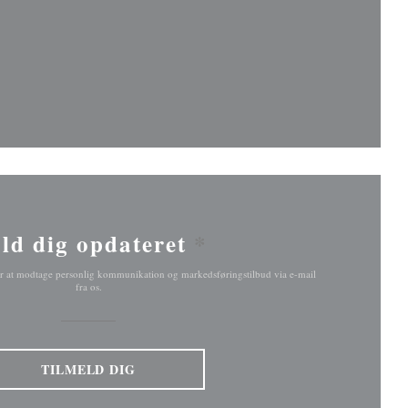
ndue))
e))
ld dig opdateret
*
r at modtage personlig kommunikation og markedsføringstilbud via e-mail
fra os.
TILMELD DIG