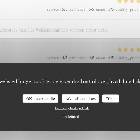
5
/5
5
/5
5
/5
service
:
ambience
:
menu
:
quality_price
able et les plats (les Welsh notamment) sont copieux et variés
4
/5
4
/5
4
/5
service
:
ambience
:
menu
:
quality_price
websted bruger cookies og giver dig kontrol over, hvad du vil a
4
/5
5
/5
3
/5
service
:
ambience
:
menu
:
quality_price
OK, accepter alle
Afvis alle cookies
Tilpas
Fortrolighedspolitik
5
/5
5
/5
4
/5
service
:
ambience
:
menu
:
quality_price
undefined