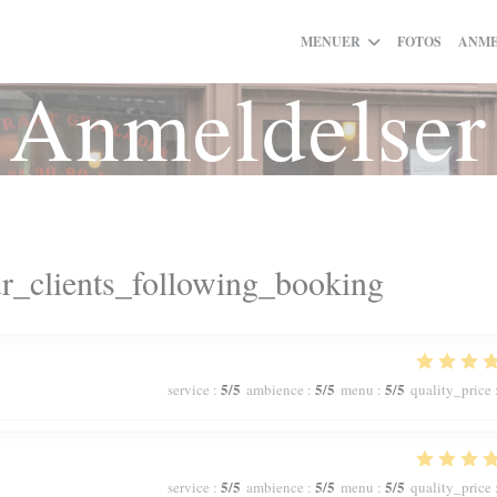
MENUER
FOTOS
ANME
Anmeldelser
r_clients_following_booking
5
/5
5
/5
5
/5
service
:
ambience
:
menu
:
quality_price
5
/5
5
/5
5
/5
service
:
ambience
:
menu
:
quality_price