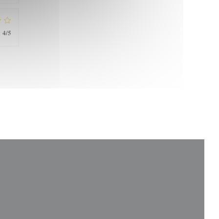
4
/5
: