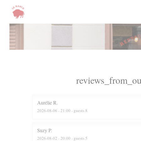
CCookie-styringspanel
reviews_from_ou
Aurélie
R
2026-08-06
- 21:00 - guests 8
Suzy
P
2026-08-02
- 20:00 - guests 5