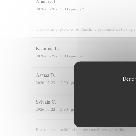
Amaury
T
2026-07-26
- 12:00 - guests 2
Très bonne expérience au Ranch, le personnel est très agré
Katariina
L
2026-07-25
- 12:00 - guests 6
Asmaa
D
Dette 
2026-07-23
- 12:30 - guests 2
Sylvain
C
2026-07-22
- 12:30 - guests 3
Bon rapport qualité prix et personnel très sympathique