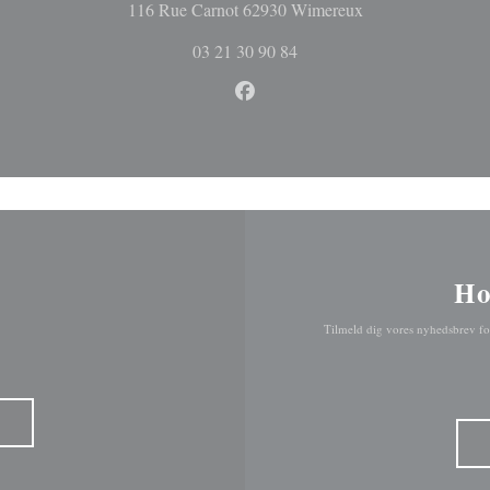
((åbner i et nyt vi
116 Rue Carnot 62930 Wimereux
03 21 30 90 84
Facebook ((åbner i et nyt vindu
Ho
Tilmeld dig vores nyhedsbrev fo