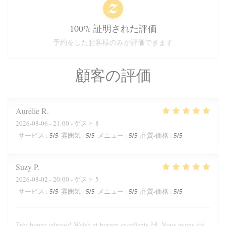
100% 証明された評価
予約をしたお客様のみが評価できます
顧客の評価
Aurélie
R
2026-08-06
- 21:00 - ゲスト 8
5
/5
5
/5
5
/5
5
/5
サービス
:
雰囲気
:
メニュー
:
品質-価格
:
Suzy
P
2026-08-02
- 20:00 - ゲスト 5
5
/5
5
/5
5
/5
5
/5
サービス
:
雰囲気
:
メニュー
:
品質-価格
:
Très bonne adresse! Welsh et burger excellents 🙌. Nous avons été