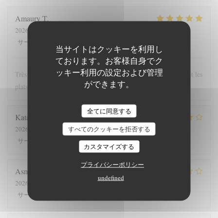
Amaury
T
2026-07-26
- 12:00 - ゲスト 2
5
/5
5
/5
5
/5
5
/5
サービス
:
雰囲気
:
メニュー
:
品質-価格
:
当サイトはクッキーを利用し
ております。お客様自身でク
ッキー利用の設定および管理
Très bonne expérience au Ranch, le personnel est très agréable et les
ができます。
plats (les Welsh notamment) sont copieux et variés
全てに同意する
Katariina
L
すべてのクッキーを拒否する
2026-07-25
- 12:00 - ゲスト 6
4
/5
4
/5
4
/5
4
/5
サービス
:
雰囲気
:
メニュー
:
品質-価格
:
カスタマイズする
プライバシーポリシー
Asmaa
D
undefined
2026-07-23
- 12:30 - ゲスト 2
4
/5
5
/5
3
/5
5
/5
サービス
:
雰囲気
:
メニュー
:
品質-価格
: