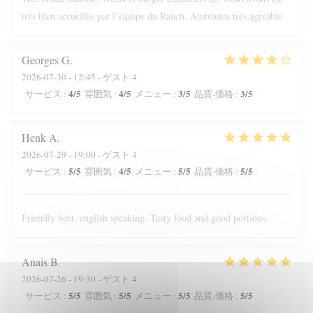
très bien accueillis par l’équipe du Ranch. Ambiance très agréable.
Georges
G
2026-07-30
- 12:45 - ゲスト 4
4
/5
4
/5
3
/5
3
/5
サービス
:
雰囲気
:
メニュー
:
品質-価格
:
Henk
A
2026-07-29
- 19:00 - ゲスト 4
5
/5
4
/5
5
/5
5
/5
サービス
:
雰囲気
:
メニュー
:
品質-価格
:
Friendly host, english speaking. Tasty food and good portions.
Anais
B
2026-07-26
- 19:30 - ゲスト 4
5
/5
5
/5
5
/5
5
/5
サービス
:
雰囲気
:
メニュー
:
品質-価格
: