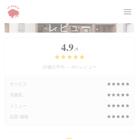
クッキー利用の管理について
レビュー
4.9
/5
評価の平均 —
843 レビュー
サービス
雰囲気
メニュー
品質-価格