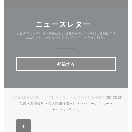
ニュースレター
*
当社のニュースレターを購読し、当社からのEメールによる個別コミ
ュニケーションやマーケティングオファーを受け取る。
登録する
((新
© 2026 LE RANCH — このレストランウェブサイトの作成者
ZENCHEF
免責
利用規約
個人情報保護方針
クッキー ポリシー
((新しいウィンドウで開きます))
((新しいウィンドウで開きます))
((新しいウィンドウで開きます))
((新しいウィンドウで開
アクセシビリティ
((新しいウィンドウで開きます))