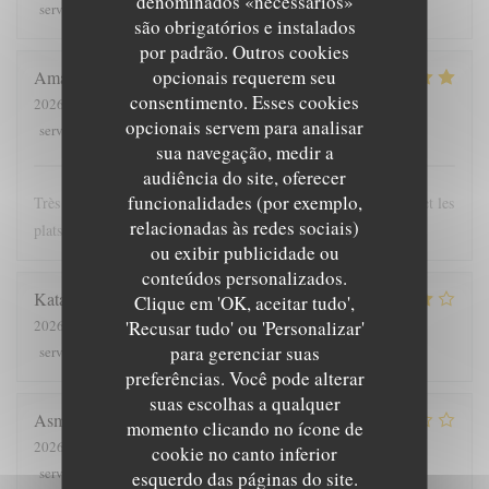
denominados «necessários»
5
/5
5
/5
5
/5
5
/5
service
:
ambience
:
menu
:
quality_price
:
são obrigatórios e instalados
por padrão. Outros cookies
opcionais requerem seu
Amaury
T
consentimento. Esses cookies
2026-07-26
- 12:00 - guests 2
opcionais servem para analisar
5
/5
5
/5
5
/5
5
/5
service
:
ambience
:
menu
:
quality_price
:
sua navegação, medir a
audiência do site, oferecer
funcionalidades (por exemplo,
Très bonne expérience au Ranch, le personnel est très agréable et les
relacionadas às redes sociais)
plats (les Welsh notamment) sont copieux et variés
ou exibir publicidade ou
conteúdos personalizados.
Katariina
L
Clique em 'OK, aceitar tudo',
'Recusar tudo' ou 'Personalizar'
2026-07-25
- 12:00 - guests 6
para gerenciar suas
4
/5
4
/5
4
/5
4
/5
service
:
ambience
:
menu
:
quality_price
:
preferências. Você pode alterar
suas escolhas a qualquer
Asmaa
D
momento clicando no ícone de
2026-07-23
- 12:30 - guests 2
cookie no canto inferior
4
/5
5
/5
3
/5
5
/5
service
:
ambience
:
menu
:
quality_price
:
esquerdo das páginas do site.