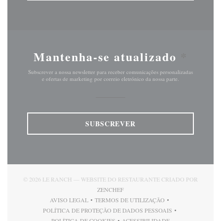
Mantenha-se atualizado
*
Subscrever a nossa newsletter para receber comunicações personalizadas
e ofertas de marketing por correio eletrónico da nossa parte.
SUBSCREVER
© 2026 LE RANCH — WEBSITE DO RESTAURANTE CRIADO POR
((ABRE NUMA NOVA JANELA))
ZENCHEF
AVISO LEGAL
TERMOS DE UTILIZAÇÃO
((ABRE NUMA NOVA JANELA))
((ABRE NUMA NOVA JANELA))
POLÍTICA DE PROTEÇÃO DE DADOS PESSOAIS
((ABRE NUMA NOVA JANELA))
POLÍTICA DE COOKIES
ACESSIBILIDADE