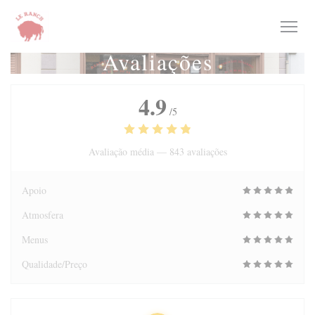
Painel de Gerenciamento de Cookies
Avaliações
4.9
/5
Avaliação média —
843 avaliações
Apoio
Atmosfera
Menus
Qualidade/Preço