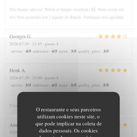
Très bonne adresse! Welsh et burger excellents 🙌. Nous avons été
très bien accueillis par l’équipe du Ranch. Ambiance très agréable.
Georges
G
2026-07-30
- 12:45 - guests 4
4
/5
4
/5
3
/5
3
/5
service
:
ambience
:
menu
:
quality_price
:
Henk
A
2026-07-29
- 19:00 - guests 4
5
/5
4
/5
5
/5
5
/5
service
:
ambience
:
menu
:
quality_price
:
Friendly host, english speaking. Tasty food and good portions.
O restaurante e seus parceiros
utilizam cookies neste site, o
que pode implicar na coleta de
Anais
B
dados pessoais. Os cookies
2026-07-26
- 19:30 - guests 4