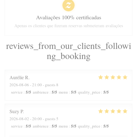
Avaliações 100% certificadas
Apenas os clientes que fizeram reservas submeteram avaliações
reviews_from_our_clients_followi
ng_booking
Aurélie
R
2026-08-06
- 21:00 - guests 8
5
/5
5
/5
5
/5
5
/5
service
:
ambience
:
menu
:
quality_price
:
Suzy
P
2026-08-02
- 20:00 - guests 5
5
/5
5
/5
5
/5
5
/5
service
:
ambience
:
menu
:
quality_price
: