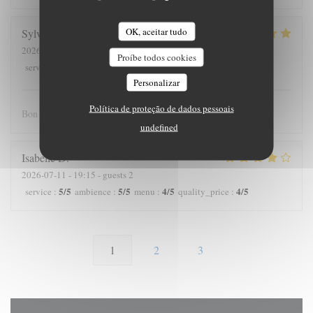
OK, aceitar tudo
Sylvain
C
2026-07-22
- 12:30 - guests 3
Proíbe todos cookies
5
/5
5
/5
4
/5
4
/5
service
:
ambience
:
menu
:
quality_price
:
Personalizar
Política de proteção de dados pessoais
Bon rapport qualité prix et personnel très sympathique
undefined
Isabelle
D
2026-07-11
- 19:15 - guests 2
5
/5
5
/5
4
/5
4
/5
service
:
ambience
:
menu
:
quality_price
:
1
2
3