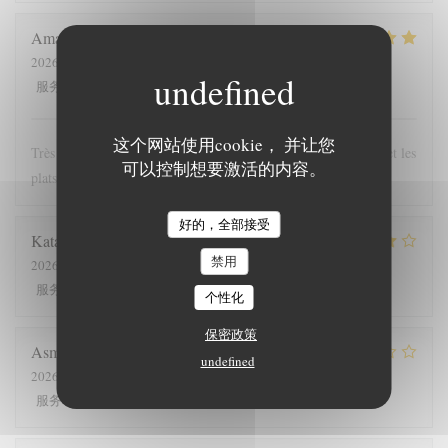
Amaury
T
2026-07-26
- 12:00 - 来宾 2
5
/5
5
/5
5
/5
5
/5
服务
:
氛围
:
菜单
:
质价比
:
这个网站使用cookie， 并让您
Très bonne expérience au Ranch, le personnel est très agréable et les
可以控制想要激活的内容。
plats (les Welsh notamment) sont copieux et variés
好的，全部接受
Katariina
L
禁用
2026-07-25
- 12:00 - 来宾 6
4
/5
4
/5
4
/5
4
/5
服务
:
氛围
:
菜单
:
质价比
:
个性化
保密政策
Asmaa
D
undefined
2026-07-23
- 12:30 - 来宾 2
4
/5
5
/5
3
/5
5
/5
服务
:
氛围
:
菜单
:
质价比
: