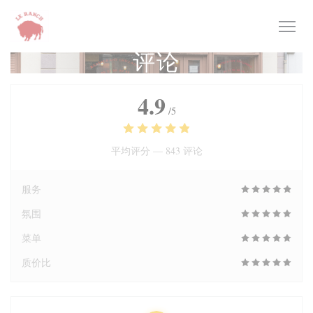
Cookie管理面板
评论
4.9
/5
平均评分 —
843 评论
服务
氛围
菜单
质价比